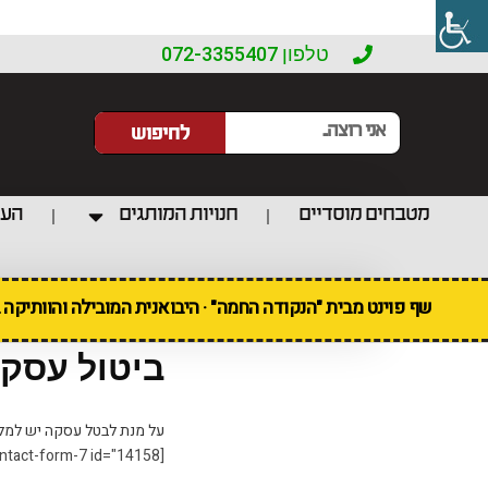
טלפון 072-3355407
לחיפוש
מטבחים מוסדיים
חנויות המותגים
העו
שף פוינט מבית "הנקודה החמה" · היבואנית המובילה והוותיקה
ביטול עסק
על מנת לבטל עסקה יש למל
[contact-form-7 id="14158"]