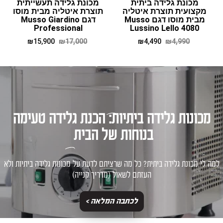
מכונת גלידה ביתית
מכונת גלידה תעשייתית
מקצועית תוצרת איטליה
תוצרת איטליה מבית מוסו
מבית מוסו דגם Musso
דגם Musso Giardino
Professional
Lussino Lello 4080
₪
15,900
₪
17,000
₪
4,490
₪
4,990
מכונות גלידה ביתיות: הכנת גלידה טעימה
בנוחות של הבית
למה לי מכונת גלידה ביתית? כל מה שרציתם לדעת על מכונות גלידה ביתיות ולא
העזתם לשאול (מדריך קנייה)
לכתבה המלאה >