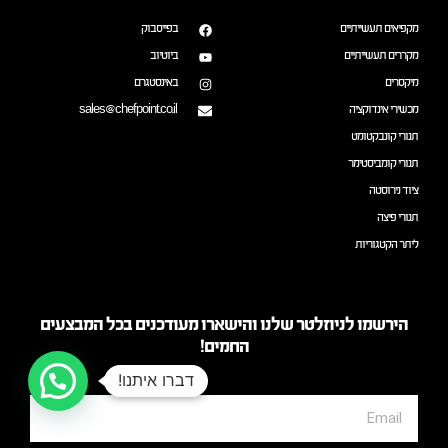
מקפיאים תעשייתיים
בפייסבוק
מקררים תעשייתיים
ביוטיוב
מיקסרים
באינסטגרם
מכשירי אינדוקציה
sales@chefpoint.co.il
תנורי קונבקטומט
תנורי קומביסטימר
ציוד נירוסטה
תנורי פיצה
ליתר הקטגוריות
הירשמו לניוזלטר שלנו והישארו מעודכנים בכל המבצעים
החמים!
דברו איתנו!