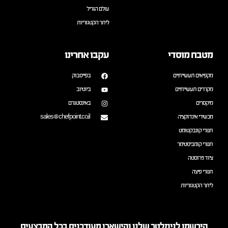
עולם הגריל
ליתר הקטגוריות
מטבח מוסדי
עקבו אחרינו
מקפיאים תעשייתיים
בפייסבוק
מקררים תעשייתיים
ביוטיוב
מיקסרים
באינסטגרם
מכשירי אינדוקציה
sales@chefpoint.co.il
תנורי קונבקטומט
תנורי קומביסטימר
ציוד נירוסטה
תנורי פיצה
ליתר הקטגוריות
הירשמו לניוזלטר שלנו והישארו מעודכנים בכל המבצעים