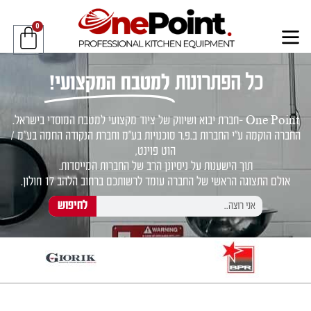
0
כל הפתרונות
למטבח המקצועי!
One Point -חברת יבוא ושיווק של ציוד מקצועי למטבח המוסדי בישראל.
החברה הוקמה ע"י החברות ב.פ.ר סוכנויות בע"מ וחברת הנקודה החמה בע"מ /
הוט פוינט,
תוך הישענות על ניסיונן הרב של החברות המייסדות.
אולם התצוגה הראשי של החברה עומד לרשותכם ברחוב הלהב 17 חולון.
לחיפוש