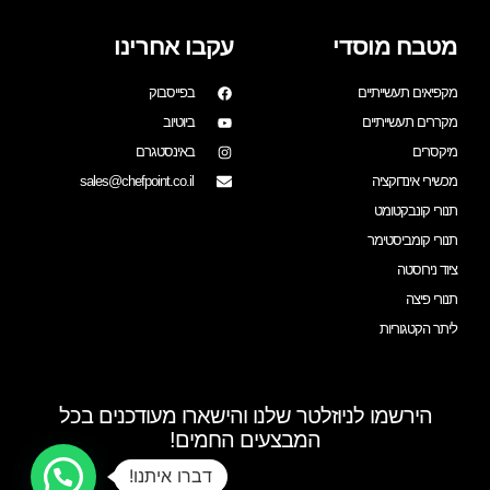
מטבח מוסדי
עקבו אחרינו
מקפיאים תעשייתיים
בפייסבוק
מקררים תעשייתיים
ביוטיוב
מיקסרים
באינסטגרם
מכשירי אינדוקציה
sales@chefpoint.co.il
תנורי קונבקטומט
תנורי קומביסטימר
ציוד נירוסטה
תנורי פיצה
ליתר הקטגוריות
הירשמו לניוזלטר שלנו והישארו מעודכנים בכל
המבצעים החמים!
דברו איתנו!