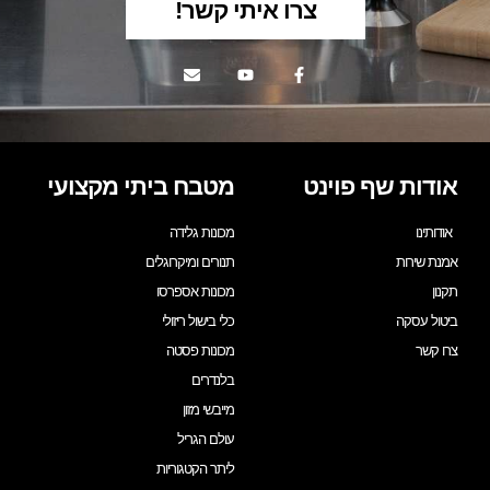
צרו איתי קשר!
אודות שף פוינט
מטבח ביתי מקצועי
אודותינו
מכונות גלידה
אמנת שירות
תנורים ומיקרוגלים
תקנון
מכונות אספרסו
ביטול עסקה
כלי בישול ריזולי
צרו קשר
מכונות פסטה
בלנדרים
מייבשי מזון
עולם הגריל
ליתר הקטגוריות