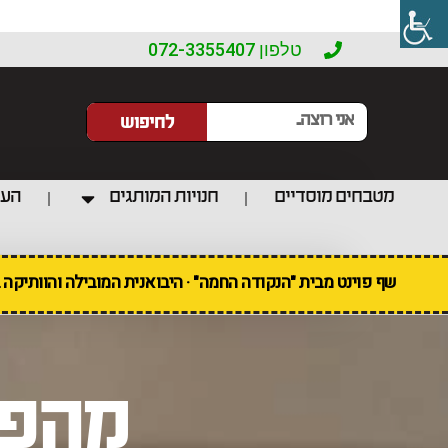
טלפון 072-3355407
לחיפוש
מטבחים מוסדיים
חנויות המותגים
העו
שף פוינט מבית "הנקודה החמה" · היבואנית המובילה והוותיקה
מהפכ