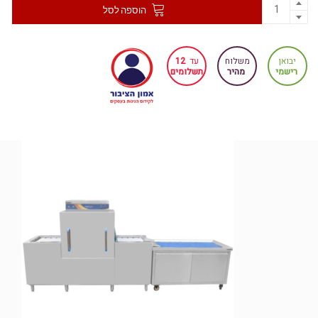
הוספה לסל
יבואן
משלוח
עד
12
רישמי
מהיר
תשלומים