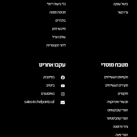
ביטול עסקה
כלי בישול ריזולי
צרו קשר
מכונות פסטה
בלנדרים
מייבשי מזון
עולם הגריל
ליתר הקטגוריות
מטבח מוסדי
עקבו אחרינו
מקפיאים תעשייתיים
בפייסבוק
מקררים תעשייתיים
ביוטיוב
מיקסרים
באינסטגרם
מכשירי אינדוקציה
sales@chefpoint.co.il
תנורי קונבקטומט
תנורי קומביסטימר
ציוד נירוסטה
תנורי פיצה