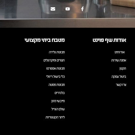
אודות שף פוינט
מטבח ביתי מקצועי
אודותינו
מכונות גלידה
אמנת שירות
תנורים ומיקרוגלים
תקנון
מכונות אספרסו
ביטול עסקה
כלי בישול ריזולי
צרו קשר
מכונות פסטה
בלנדרים
מייבשי מזון
עולם הגריל
ליתר הקטגוריות