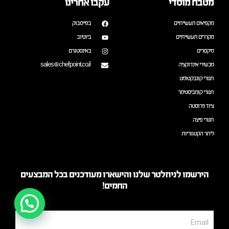
מטבח מוסדי
עקבו אחרינו
מקפיאים תעשייתיים
בפייסבוק
מקררים תעשייתיים
ביוטיוב
מיקסרים
באינסטגרם
מכשירי אינדוקציה
sales@chefpoint.co.il
תנורי קונבקטומט
תנורי קומביסטימר
ציוד נירוסטה
תנורי פיצה
ליתר הקטגוריות
הירשמו לניוזלטר שלנו והישארו מעודכנים בכל המבצעים
החמים!