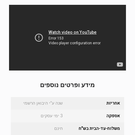
מידע ופרטים נוספים
אחריות
שנה ע"י היבואן הרשמי
אספקה
3 ימי עסקים
משלוח-עד-הבית בש"ח
חינם