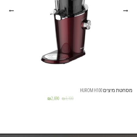
מסחטת מיצים HUROM H100
₪
2,690
₪
3,100