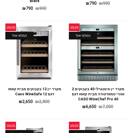
Black
₪
790
₪
990
₪
790
₪
990
מבצע!
מבצע!
המלאי אזל
המלאי אזל
מקרר יין אינטגרלי 40 בקבוקים 2
מקרר יין 12 בקבוקים מבית קאסו
אזורי טמפרטורה מבית קאסו דגם
דגם Caso WineSafe 12
CASO WineChef Pro 40
₪
2,650
₪
2,800
₪
6,650
₪
7,000
מבצע!
מבצע!