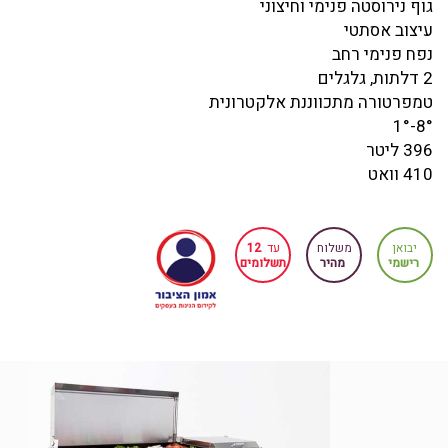
גוף נירוסטה פנימי וחיצוני
עיצוב אסתטי
נפח פנימי רחב
2 דלתות, גלגלים
טמפרטורה מתכווננת אלקטרונית
8°-1°
396 ליטר
410 וואט
יבואן
משלוח
עד
12
רישמי
מהיר
תשלומים