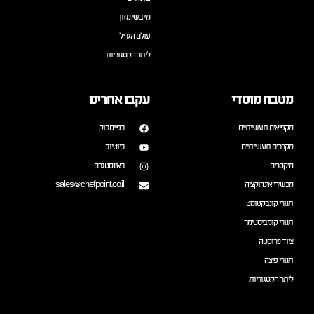
מייבשי מזון
עולם הגריל
ליתר הקטגוריות
מטבח מוסדי
עקבו אחרינו
מקפיאים תעשייתיים
בפייסבוק
מקררים תעשייתיים
ביוטיוב
מיקסרים
באינסטגרם
מכשירי אינדוקציה
sales@chefpoint.co.il
תנורי קונבקטומט
תנורי קומביסטימר
ציוד נירוסטה
תנורי פיצה
ליתר הקטגוריות