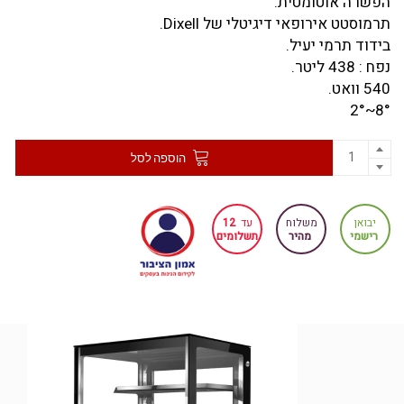
הפשרה אוטומטית.
תרמוסטט אירופאי דיגיטלי של Dixell.
בידוד תרמי יעיל.
נפח : 438 ליטר.
540 וואט.
8°~2°
הוספה לסל
יבואן
משלוח
עד
12
רישמי
מהיר
תשלומים