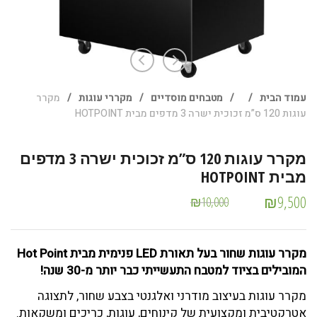
עמוד הבית
/
/
מטבחים מוסדיים
/
מקררי עוגות
/
מקרר
עוגות 120 ס”מ זכוכית ישרה 3 מדפים מבית HOTPOINT
מקרר עוגות 120 ס”מ זכוכית ישרה 3 מדפים
מבית HOTPOINT
₪
9,500
₪
10,000
מקרר עוגות שחור בעל תאורת LED פנימית מבית Hot Point
המובילים בציוד למטבח התעשייתי כבר יותר מ-30 שנה!
מקרר עוגות בעיצוב מודרני ואלגנטי בצבע שחור, לתצוגה
אטרקטיבית ומקצועית של קינוחים, עוגות, כריכים ומשקאות.