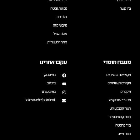
ביטול עסקה
כלי בישול ריזולי
צרו קשר
מכונות פסטה
בלנדרים
מייבשי מזון
עולם הגריל
ליתר הקטגוריות
מטבח מוסדי
עקבו אחרינו
מקפיאים תעשייתיים
בפייסבוק
מקררים תעשייתיים
ביוטיוב
מיקסרים
באינסטגרם
מכשירי אינדוקציה
sales@chefpoint.co.il
תנורי קונבקטומט
תנורי קומביסטימר
ציוד נירוסטה
תנורי פיצה