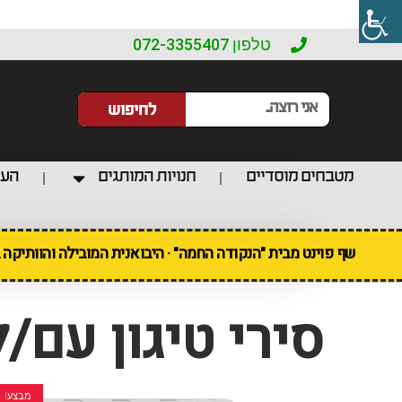
טלפון 072-3355407
לחיפוש
מטבחים מוסדיים
חנויות המותגים
העו
שף פוינט מבית "הנקודה החמה" · היבואנית המובילה והוותיקה
סירי טיגון עם/
מבצע!