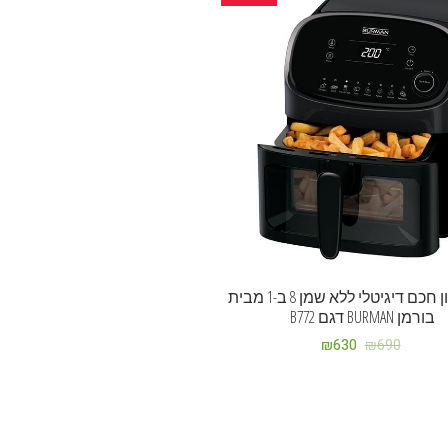
סיר טיגון חכם דיגיטלי ללא שמן 8 ב-1 מבית
בורמן BURMAN דגם B772
₪
630
₪
690