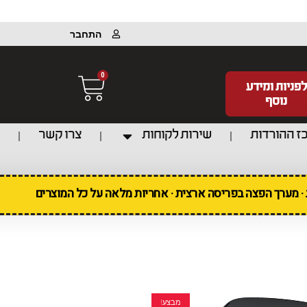
התחבר
0
לפניות ומידע
נוסף
ז ההורדות
שירות לקוחות
צרו קשר
ת · מערך הפצה בפריסה ארצית · אחריות מלאה על כל המוצרים
מבצע!