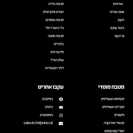
אודותינו
מכונות גלידה
אמנת שירות
תנורים ומיקרוגלים
תקנון
מכונות אספרסו
ביטול עסקה
כלי בישול ריזולי
צרו קשר
מכונות פסטה
בלנדרים
מייבשי מזון
עולם הגריל
ליתר הקטגוריות
מטבח מוסדי
עקבו אחרינו
מקפיאים תעשייתיים
בפייסבוק
מקררים תעשייתיים
ביוטיוב
מיקסרים
באינסטגרם
מכשירי אינדוקציה
sales@chefpoint.co.il
תנורי קונבקטומט