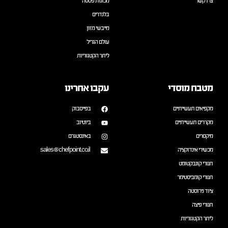
צרו קשר
מכונות פסטה
בלנדרים
מייבשי מזון
עולם הגריל
ליתר הקטגוריות
מטבח מוסדי
עקבו אחרינו
מקפיאים תעשייתיים
בפייסבוק
מקררים תעשייתיים
ביוטיוב
מיקסרים
באינסטגרם
מכשירי אינדוקציה
sales@chefpoint.co.il
תנורי קונבקטומט
תנורי קומביסטימר
ציוד נירוסטה
תנורי פיצה
ליתר הקטגוריות