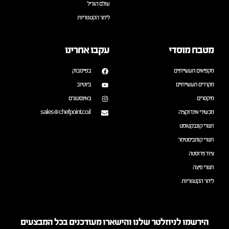
עולם הגריל
ליתר הקטגוריות
מטבח מוסדי
עקבו אחרינו
מקפיאים תעשייתיים
בפייסבוק
מקררים תעשייתיים
ביוטיוב
מיקסרים
באינסטגרם
מכשירי אינדוקציה
sales@chefpoint.co.il
תנורי קונבקטומט
תנורי קומביסטימר
ציוד נירוסטה
תנורי פיצה
ליתר הקטגוריות
הירשמו לניוזלטר שלנו והישארו מעודכנים בכל המבצעים