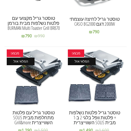
טוסטר גריל מקצועי עם
טוסטר גריל לחיצה עוצמתי
פלטות נשלפות מבית בורמן
2000W דגם CASO BG2000
BURMAN Multi Toaster Grill BR870
₪
790
₪
790
₪
990
מבצע!
מבצע!
המלאי אזל
המלאי אזל
טוסטר גריל פלטות נשלפות
טוסטר גריל עם פלטות
+ פלטות וופל בלגי 2 ב-1
מתחלפות מבית SOLIS
מבית SOLIS השווייצרית
השווייצרית Grill&more
₪
1,290
₪
1,500
₪
1,490
₪
1,600