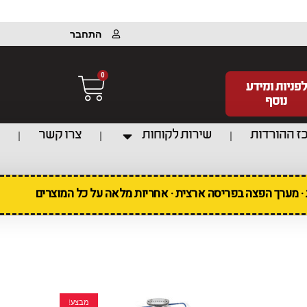
התחבר
0
לפניות ומידע
נוסף
ז ההורדות
שירות לקוחות
צרו קשר
ת · מערך הפצה בפריסה ארצית · אחריות מלאה על כל המוצרים
מבצע!