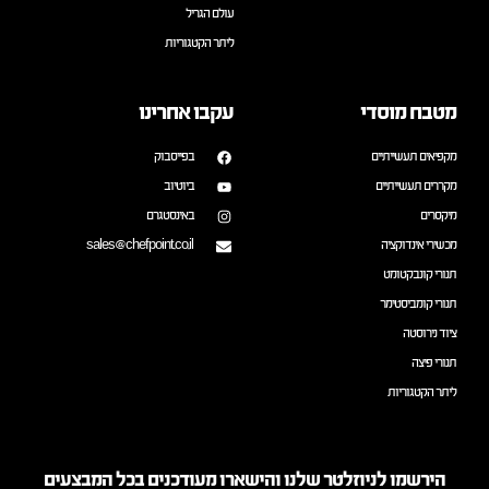
עולם הגריל
ליתר הקטגוריות
מטבח מוסדי
עקבו אחרינו
מקפיאים תעשייתיים
בפייסבוק
מקררים תעשייתיים
ביוטיוב
מיקסרים
באינסטגרם
מכשירי אינדוקציה
sales@chefpoint.co.il
תנורי קונבקטומט
תנורי קומביסטימר
ציוד נירוסטה
תנורי פיצה
ליתר הקטגוריות
הירשמו לניוזלטר שלנו והישארו מעודכנים בכל המבצעים