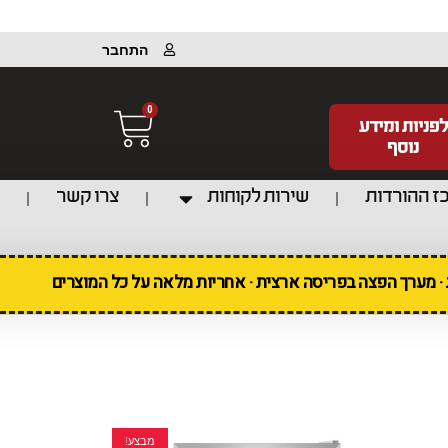
התחבר
0
לפניות ומידע
נוסף
ז ההורדות
שירות לקוחות
צרו קשר
ת · מערך הפצה בפריסה ארצית · אחריות מלאה על כל המוצרים
מבצע!