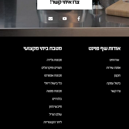
צרו איתי קשר!
אודות שף פוינט
מטבח ביתי מקצועי
אודותינו
מכונות גלידה
אמנת שירות
תנורים ומיקרוגלים
תקנון
מכונות אספרסו
ביטול עסקה
כלי בישול ריזולי
צרו קשר
מכונות פסטה
בלנדרים
מייבשי מזון
עולם הגריל
ליתר הקטגוריות