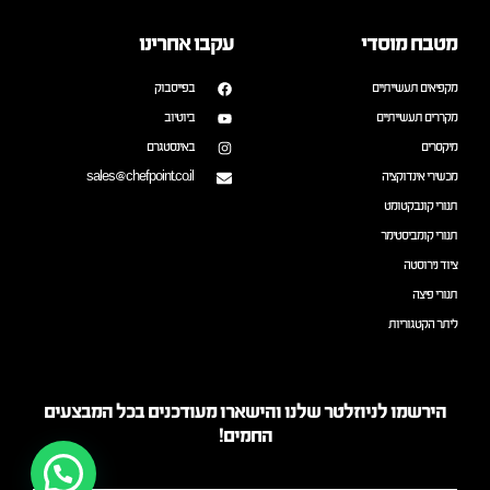
מטבח מוסדי
עקבו אחרינו
מקפיאים תעשייתיים
בפייסבוק
מקררים תעשייתיים
ביוטיוב
מיקסרים
באינסטגרם
מכשירי אינדוקציה
sales@chefpoint.co.il
תנורי קונבקטומט
תנורי קומביסטימר
ציוד נירוסטה
תנורי פיצה
ליתר הקטגוריות
הירשמו לניוזלטר שלנו והישארו מעודכנים בכל המבצעים
החמים!
דברו איתנו!