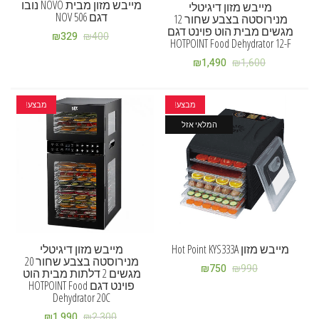
מייבש מזון מבית NOVO נובו
מייבש מזון דיגיטלי
דגם NOV 506
מנירוסטה בצבע שחור 12
מגשים מבית הוט פוינט דגם
₪
329
₪
400
HOTPOINT Food Dehydrator 12-F
₪
1,490
₪
1,600
מבצע!
מבצע!
המלאי אזל
מייבש מזון Hot Point KYS333A
מייבש מזון דיגיטלי
מנירוסטה בצבע שחור 20
₪
750
₪
990
מגשים 2 דלתות מבית הוט
פוינט דגם HOTPOINT Food
Dehydrator 20C
₪
1,990
₪
2,300