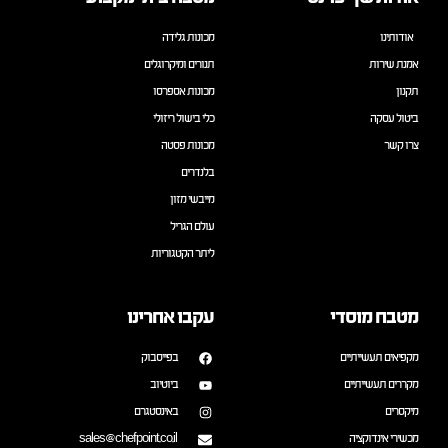
אודותינו
מכונות גלידה
אמנת שירות
תנורים ומיקרוגלים
תקנון
מכונות אספרסו
ביטול עסקה
כלי בישול ריזולי
צרו קשר
מכונות פסטה
בלנדרים
מייבשי מזון
עולם הגריל
ליתר הקטגוריות
מטבח מוסדי
עקבו אחרינו
מקפיאים תעשייתיים
בפייסבוק
מקררים תעשייתיים
ביוטיוב
מיקסרים
באינסטגרם
מכשירי אינדוקציה
sales@chefpoint.co.il