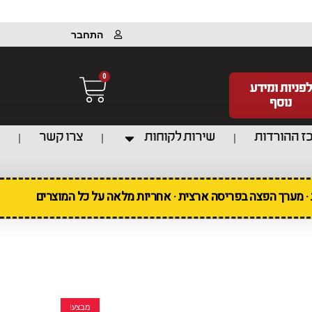
התחבר
0
לפניות ומידע
נוסף
ז ההורדות
שירות לקוחות
צרו קשר
ת · מערך הפצה בפריסה ארצית · אחריות מלאה על כל המוצרים
מבצע!