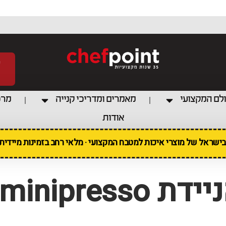
לם המקצועי
מאמרים ומדריכי קנייה
מרכ
אודות
 בישראל של מוצרי איכות למטבח המקצועי · מלאי רחב בזמינות מיידי
minipres