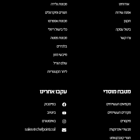
אודותינו
מכונות גלידה
אמנת שירות
תנורים ומיקרוגלים
תקנון
מכונות אספרסו
ביטול עסקה
כלי בישול ריזולי
צרו קשר
מכונות פסטה
בלנדרים
מייבשי מזון
עולם הגריל
ליתר הקטגוריות
מטבח מוסדי
עקבו אחרינו
מקפיאים תעשייתיים
בפייסבוק
מקררים תעשייתיים
ביוטיוב
מיקסרים
באינסטגרם
מכשירי אינדוקציה
sales@chefpoint.co.il
תנורי קונבקטומט