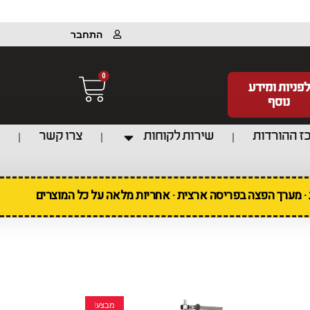
התחבר
0
לפניות ומידע
נוסף
ז ההורדות
שירות לקוחות
צרו קשר
ת · מערך הפצה בפריסה ארצית · אחריות מלאה על כל המוצרים
מבצע!