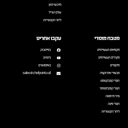
מייבשי מזון
עולם הגריל
ליתר הקטגוריות
מטבח מוסדי
עקבו אחרינו
מקפיאים תעשייתיים
בפייסבוק
מקררים תעשייתיים
ביוטיוב
מיקסרים
באינסטגרם
מכשירי אינדוקציה
sales@chefpoint.co.il
תנורי קונבקטומט
תנורי קומביסטימר
ציוד נירוסטה
תנורי פיצה
ליתר הקטגוריות