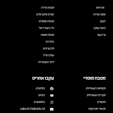
אודותינו
מכונות גלידה
אמנת שירות
תנורים ומיקרוגלים
תקנון
מכונות אספרסו
ביטול עסקה
כלי בישול ריזולי
צרו קשר
מכונות פסטה
בלנדרים
מייבשי מזון
עולם הגריל
ליתר הקטגוריות
מטבח מוסדי
עקבו אחרינו
מקפיאים תעשייתיים
בפייסבוק
מקררים תעשייתיים
ביוטיוב
מיקסרים
באינסטגרם
מכשירי אינדוקציה
sales@chefpoint.co.il