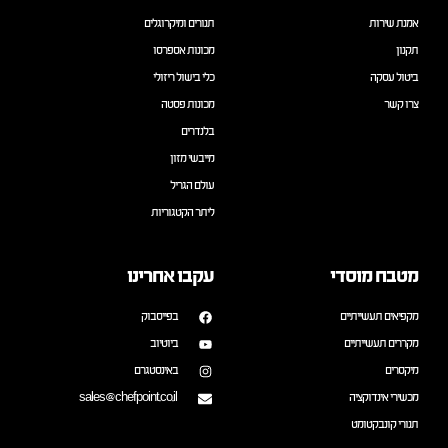
אמנת שירות
תנורים ומיקרוגלים
תקנון
מכונות אספרסו
ביטול עסקה
כלי בישול ריזולי
צרו קשר
מכונות פסטה
בלנדרים
מייבשי מזון
עולם הגריל
ליתר הקטגוריות
מטבח מוסדי
עקבו אחרינו
מקפיאים תעשייתיים
בפייסבוק
מקררים תעשייתיים
ביוטיוב
מיקסרים
באינסטגרם
מכשירי אינדוקציה
sales@chefpoint.co.il
תנורי קונבקטומט