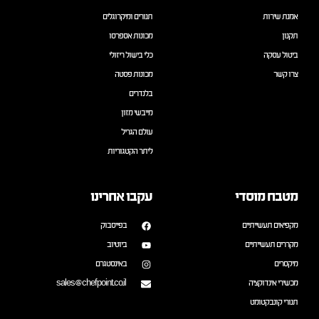
אמנת שירות
תנורים ומיקרוגלים
תקנון
מכונות אספרסו
ביטול עסקה
כלי בישול ריזולי
צרו קשר
מכונות פסטה
בלנדרים
מייבשי מזון
עולם הגריל
ליתר הקטגוריות
מטבח מוסדי
עקבו אחרינו
מקפיאים תעשייתיים
בפייסבוק
מקררים תעשייתיים
ביוטיוב
מיקסרים
באינסטגרם
מכשירי אינדוקציה
sales@chefpoint.co.il
תנורי קונבקטומט