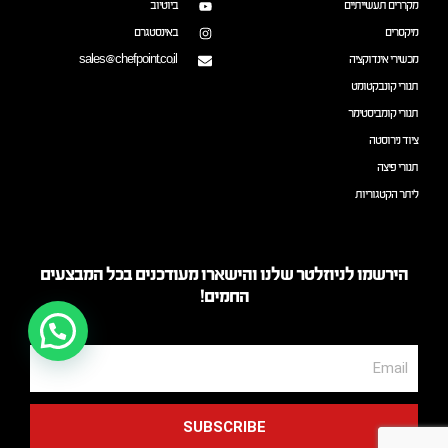
מקררים תעשייתיים
ביוטיוב
מיקסרים
באינסטגרם
מכשירי אינדוקציה
sales@chefpoint.co.il
תנורי קונבקטומט
תנורי קומביסטימר
ציוד נירוסטה
תנורי פיצה
ליתר הקטגוריות
הירשמו לניוזלטר שלנו והישארו מעודכנים בכל המבצעים
החמים!
SUBSCRIBE