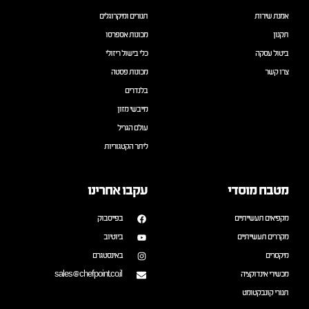
אמנת שירות
תנורים ומיקרוגלים
תקנון
מכונות אספרסו
ביטול עסקה
כלי בישול ריזולי
צרו קשר
מכונות פסטה
בלנדרים
מייבשי מזון
עולם הגריל
ליתר הקטגוריות
מטבח מוסדי
עקבו אחרינו
מקפיאים תעשייתיים
בפייסבוק
מקררים תעשייתיים
ביוטיוב
מיקסרים
באינסטגרם
מכשירי אינדוקציה
sales@chefpoint.co.il
תנורי קונבקטומט