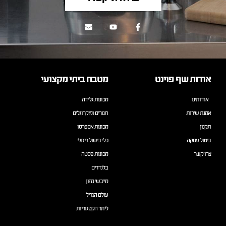
אודות שף פוינט
מטבח ביתי מקצועי
אודותינו
מכונות גלידה
אמנת שירות
תנורים ומיקרוגלים
תקנון
מכונות אספרסו
ביטול עסקה
כלי בישול ריזולי
צרו קשר
מכונות פסטה
בלנדרים
מייבשי מזון
עולם הגריל
ליתר הקטגוריות