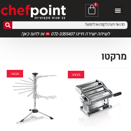
0
לשיחה ישירה חייגו 072-3355407
או
לחצו כאן!
מרקטו
מבצע!
מבצע!