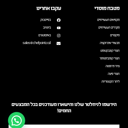
מטבח מוסדי
עקבו אחרינו
מקפיאים תעשייתיים
בפייסבוק
מקררים תעשייתיים
ביוטיוב
מיקסרים
באינסטגרם
מכשירי אינדוקציה
sales@chefpoint.co.il
תנורי קונבקטומט
תנורי קומביסטימר
ציוד נירוסטה
תנורי פיצה
ליתר הקטגוריות
הירשמו לניוזלטר שלנו והישארו מעודכנים בכל המבצעים
החמים!