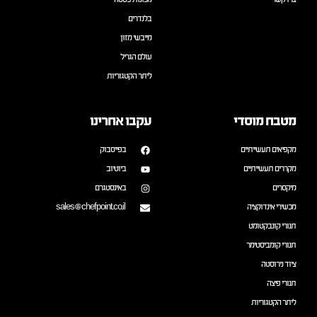
צרו קשר
מכונות פסטה
בלנדרים
מייבשי מזון
עולם הגריל
ליתר הקטגוריות
מטבח מוסדי
עקבו אחרינו
מקפיאים תעשייתיים
בפייסבוק
מקררים תעשייתיים
ביוטיוב
מיקסרים
באינסטגרם
מכשירי אינדוקציה
sales@chefpoint.co.il
תנורי קונבקטומט
תנורי קומביסטימר
ציוד נירוסטה
תנורי פיצה
ליתר הקטגוריות