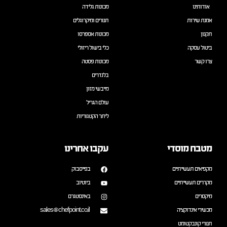
אודותינו
מכונות גלידה
אמנת שירות
תנורים ומיקרוגלים
תקנון
מכונות אספרסו
ביטול עסקה
כלי בישול ריזולי
צרו קשר
מכונות פסטה
בלנדרים
מייבשי מזון
עולם הגריל
ליתר הקטגוריות
מטבח מוסדי
עקבו אחרינו
מקפיאים תעשייתיים
בפייסבוק
מקררים תעשייתיים
ביוטיוב
מיקסרים
באינסטגרם
מכשירי אינדוקציה
sales@chefpoint.co.il
תנורי קונבקטומט