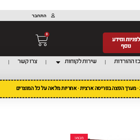
התחבר
0
לפניות ומידע
נוסף
ז ההורדות
שירות לקוחות
צרו קשר
ת · מערך הפצה בפריסה ארצית · אחריות מלאה על כל המוצרים
מבצע!