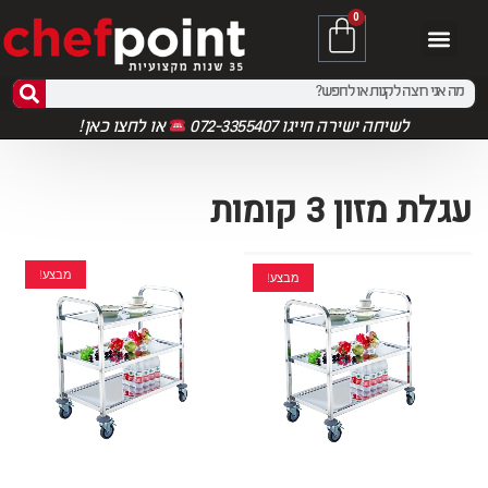
0
לשיחה ישירה חייגו 072-3355407
או
לחצו כאן!
עגלת מזון 3 קומות
מבצע!
מבצע!