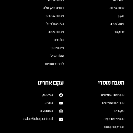
אודותינו
מכונות גלידה
אמנת שירות
תנורים ומיקרוגלים
תקנון
מכונות אספרסו
ביטול עסקה
כלי בישול ריזולי
צרו קשר
מכונות פסטה
בלנדרים
מייבשי מזון
עולם הגריל
ליתר הקטגוריות
מטבח מוסדי
עקבו אחרינו
מקפיאים תעשייתיים
בפייסבוק
מקררים תעשייתיים
ביוטיוב
מיקסרים
באינסטגרם
מכשירי אינדוקציה
sales@chefpoint.co.il
תנורי קונבקטומט