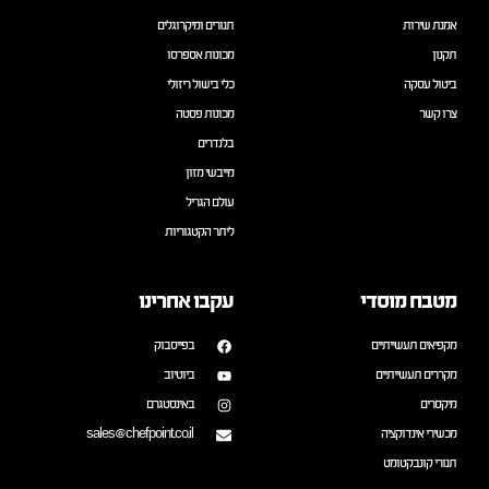
אמנת שירות
תנורים ומיקרוגלים
תקנון
מכונות אספרסו
ביטול עסקה
כלי בישול ריזולי
צרו קשר
מכונות פסטה
בלנדרים
מייבשי מזון
עולם הגריל
ליתר הקטגוריות
מטבח מוסדי
עקבו אחרינו
מקפיאים תעשייתיים
בפייסבוק
מקררים תעשייתיים
ביוטיוב
מיקסרים
באינסטגרם
מכשירי אינדוקציה
sales@chefpoint.co.il
תנורי קונבקטומט