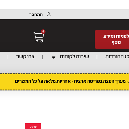
התחבר
0
לפניות ומידע
נוסף
ז ההורדות
שירות לקוחות
צרו קשר
ת · מערך הפצה בפריסה ארצית · אחריות מלאה על כל המוצרים
מבצע!