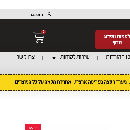
התחבר
0
לפניות ומידע
נוסף
ז ההורדות
שירות לקוחות
צרו קשר
ת · מערך הפצה בפריסה ארצית · אחריות מלאה על כל המוצרים
מבצע!