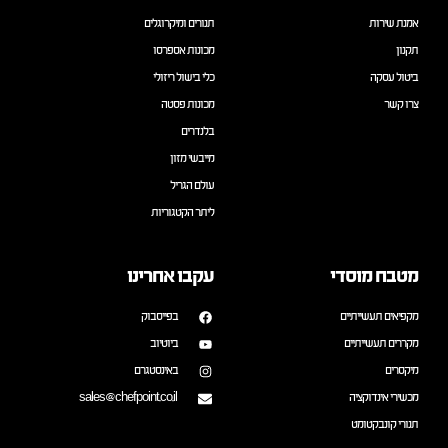
אמנת שירות
תנורים ומיקרוגלים
תקנון
מכונות אספרסו
ביטול עסקה
כלי בישול ריזולי
צרו קשר
מכונות פסטה
בלנדרים
מייבשי מזון
עולם הגריל
ליתר הקטגוריות
מטבח מוסדי
עקבו אחרינו
מקפיאים תעשייתיים
בפייסבוק
מקררים תעשייתיים
ביוטיוב
מיקסרים
באינסטגרם
מכשירי אינדוקציה
sales@chefpoint.co.il
תנורי קונבקטומט