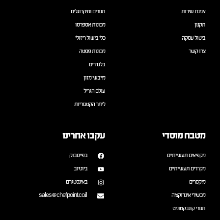
אמנת שירות
תנורים ומיקרוגלים
תקנון
מכונות אספרסו
ביטול עסקה
כלי בישול ריזולי
צרו קשר
מכונות פסטה
בלנדרים
מייבשי מזון
עולם הגריל
ליתר הקטגוריות
מטבח מוסדי
עקבו אחרינו
מקפיאים תעשייתיים
בפייסבוק
מקררים תעשייתיים
ביוטיוב
מיקסרים
באינסטגרם
מכשירי אינדוקציה
sales@chefpoint.co.il
תנורי קונבקטומט