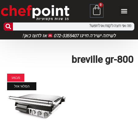
0
לשיחה ישירה חייגו 072-3355407
או
לחצו כאן!
breville gr-800
מבצע!
המלאי אזל