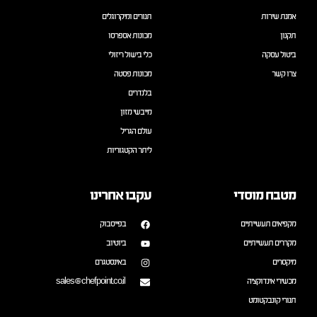
אמנת שירות
תנורים ומיקרוגלים
תקנון
מכונות אספרסו
ביטול עסקה
כלי בישול ריזולי
צרו קשר
מכונות פסטה
בלנדרים
מייבשי מזון
עולם הגריל
ליתר הקטגוריות
מטבח מוסדי
עקבו אחרינו
מקפיאים תעשייתיים
בפייסבוק
מקררים תעשייתיים
ביוטיוב
מיקסרים
באינסטגרם
מכשירי אינדוקציה
sales@chefpoint.co.il
תנורי קונבקטומט