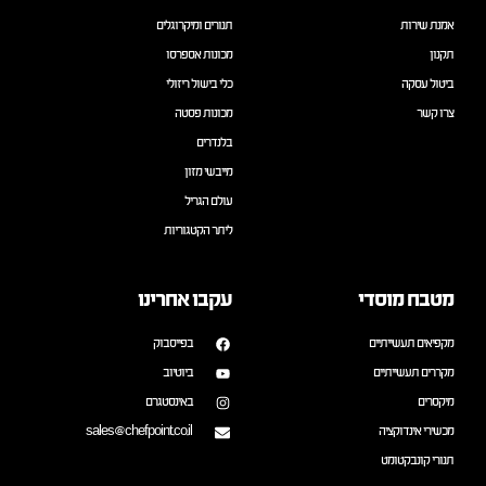
אמנת שירות
תנורים ומיקרוגלים
תקנון
מכונות אספרסו
ביטול עסקה
כלי בישול ריזולי
צרו קשר
מכונות פסטה
בלנדרים
מייבשי מזון
עולם הגריל
ליתר הקטגוריות
מטבח מוסדי
עקבו אחרינו
מקפיאים תעשייתיים
בפייסבוק
מקררים תעשייתיים
ביוטיוב
מיקסרים
באינסטגרם
מכשירי אינדוקציה
sales@chefpoint.co.il
תנורי קונבקטומט