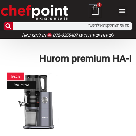
0
לשיחה ישירה חייגו 072-3355407
או
לחצו כאן!
Hurom premium HA-I
מבצע!
המלאי אזל