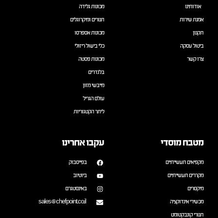
אודותינו
מכונות גלידה
אמנת שירות
תנורים ומיקרוגלים
תקנון
מכונות אספרסו
ביטול עסקה
כלי בישול ריזולי
צרו קשר
מכונות פסטה
בלנדרים
מייבשי מזון
עולם הגריל
ליתר הקטגוריות
מטבח מוסדי
עקבו אחרינו
מקפיאים תעשייתיים
בפייסבוק
מקררים תעשייתיים
ביוטיוב
מיקסרים
באינסטגרם
מכשירי אינדוקציה
sales@chefpoint.co.il
תנורי קונבקטומט