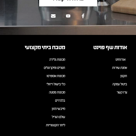
אודות שף פוינט
מטבח ביתי מקצועי
אודותינו
מכונות גלידה
אמנת שירות
תנורים ומיקרוגלים
תקנון
מכונות אספרסו
ביטול עסקה
כלי בישול ריזולי
צרו קשר
מכונות פסטה
בלנדרים
מייבשי מזון
עולם הגריל
ליתר הקטגוריות