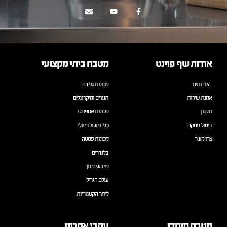
אודות שף פוינט
מטבח ביתי מקצועי
אודותינו
מכונות גלידה
אמנת שירות
תנורים ומיקרוגלים
תקנון
מכונות אספרסו
ביטול עסקה
כלי בישול ריזולי
צרו קשר
מכונות פסטה
בלנדרים
מייבשי מזון
עולם הגריל
ליתר הקטגוריות
מטבח מוסדי
עקבו אחרינו