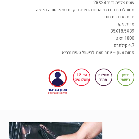
שטח צלייה נדיב 28X28
מחוג לבחירת דרגת החום הרצויה ובקרת טמפרטורה רציפה
ידית מבודדת חום
מרית ניקוי
35X18.5X39
1800 וואט
4.7 קילוגרם
פחות עשן – יותר טעם. לבישול טעים ובריא
יבואן
משלוח
עד
12
רישמי
מהיר
תשלומים