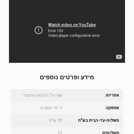
מידע ופרטים נוספים
אחריות
שנה ע"י היבואן הרשמי
אספקה
3 ימי עסקים
משלוח-עד-הבית בש"ח
19 ש"ח
תשלומים
12