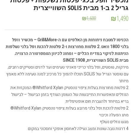
גריל 2 ב-1 מבית SOLIS השווייצרית
₪
1,490
₪
1,600
הכניסו למטבח ניחוחות מן האלפים עם ה-Grill&More – מכשיר וופל
בלגי 1800 וואט. 2 פלטות מחורצות ו-2 פלטות להכנת ופל בלגי נשלפות
הניתנות לניקוי במדיח הכלים – ומחוג לכיוון הטמפרטורה הרצויה.
מבית SOLIS השוויצרית, SINCE 1908
מירקות, טוסטים, ופל בלגי כריכי פאניני טעימים ועד לדגים וסטייקים רחבים,
עם טוסטר הגריל של SOLIS תוכלו להפוך כל מרכיב למנה טעימה ללא מאמץ
מיותר
2 פלטות מחורצות בעלות ציפוי נונסטיק Whitford Xylan® המנקזות את
הנוזלים ומאפשרות התייבשות של השומן העודף בזמן הבישול – לבישול
בריא במיוחד ולהעברת חום אופטימלית
2 פלטות להכנת ופל בלגי מרובע בעלות ציפוי נונסטיק Whitford Xylan®
מתג הפעלה וכיבוי
מגש נוזלים נשלף
4 דרגות גובה שונות ומצב נעילה לאחסון אופקי וחסכוני במקום