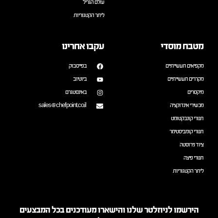
עולם הגריל
ליתר הקטגוריות
מטבח מוסדי
עקבו אחרינו
מקפיאים תעשייתיים
בפייסבוק
מקררים תעשייתיים
ביוטיוב
מיקסרים
באינסטגרם
מכשירי אינדוקציה
sales@chefpoint.co.il
תנורי קונבקטומט
תנורי קומביסטימר
ציוד נירוסטה
תנורי פיצה
ליתר הקטגוריות
הירשמו לניוזלטר שלנו והישארו מעודכנים בכל המבצעים