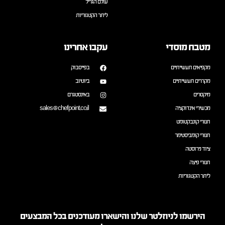
עולם הגריל
ליתר הקטגוריות
מטבח מוסדי
עקבו אחרינו
מקפיאים תעשייתיים
בפייסבוק
מקררים תעשייתיים
ביוטיוב
מיקסרים
באינסטגרם
מכשירי אינדוקציה
sales@chefpoint.co.il
תנורי קונבקטומט
תנורי קומביסטימר
ציוד נירוסטה
תנורי פיצה
ליתר הקטגוריות
הירשמו לניוזלטר שלנו והישארו מעודכנים בכל המבצעים