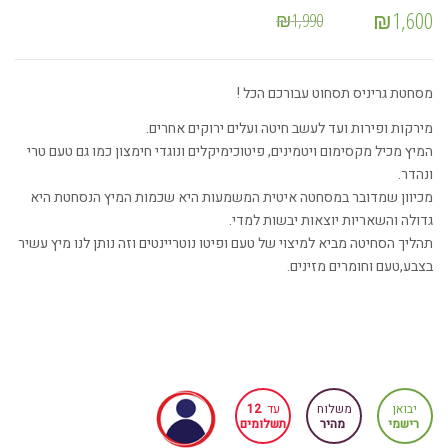
₪
1,600
₪
1,990
מסחטת גריניס תסחוט עבורכם הכל !
מירקות ופירות ועד לעשב חיטה ועלים ירוקים אחרים.
המיץ מכיל מקסימום ויטמינים, פיטוכימיקלים ונוגדי חימצון כמו גם טעם טרי
ונהדר.
מכיוון שמדובר במסחטה איטית המשמעות היא שכמות המיץ הנסחטת היא
גדולה והשאריות יוצאות יבשות למדי.
תהליך הסחיטה מביא למיצוי של טעם ופיטו נוטריינטים וזה נותן לנו מיץ עשיר
בצבע,טעם וחומרים מזינים.
יבואן
משלוח
עד
12
רישמי
מהיר
תשלומים