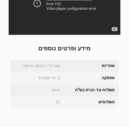
מידע ופרטים נוספים
אחריות
שנה ע"י היבואן הרשמי
אספקה
3 ימי עסקים
משלוח-עד-הבית בש"ח
חינם
תשלומים
12