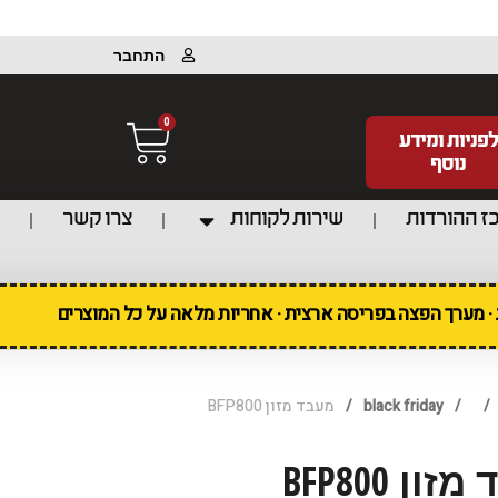
התחבר
0
לפניות ומידע
נוסף
ז ההורדות
שירות לקוחות
צרו קשר
ת · מערך הפצה בפריסה ארצית · אחריות מלאה על כל המוצרים
/
/
black friday
/
מעבד מזון BFP800
ון BFP800