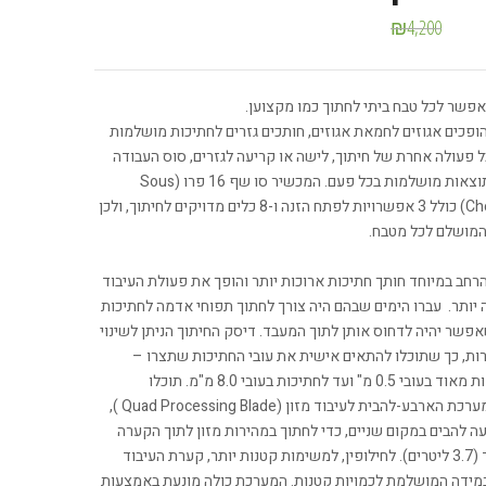
₪
4,200
שר לכל טבח ביתי לחתוך כמו מקצוען.
ופכים אגוזים לחמאת אגוזים, חותכים גזרים לחתיכות מושלמות
 פעולה אחרת של חיתוך, לישה או קריעה לגזרים, סוס העבודה
הזה מספק תוצאות מושלמות בכל פעם. המכשיר סו שף 16 פרו (Sous
Chef™ 16 Pro) כולל 3 אפשרויות לפתח הזנה ו-8 כלים מדויקים לחיתוך, ולכן
המושלם לכל מטבח.
רחב במיוחד חותך חתיכות ארוכות יותר והופך את פעולת העיבוד
 יותר. עברו הימים שבהם היה צורך לחתוך תפוחי אדמה לחתיכות
פשר יהיה לדחוס אותן לתוך המעבד. דיסק החיתוך הניתן לשינוי
24 הגדרות, כך שתוכלו להתאים אישית את עובי החתיכות שתצרו –
מחתיכות דקות מאוד בעובי 0.5 מ" ועד לחתיכות בעובי 8.0 מ"מ. תוכלו
להשתמש במערכת הארבע-להבית לעיבוד מזון (Quad Processing Blade ),
ה להבים במקום שניים, כדי לחתוך במהירות מזון לתוך הקערה
הגדולה מאוד (3.7 ליטרים). לחילופין, למשימות קטנות יותר, קערת העיבוד
מידה המושלמת לכמויות קטנות. המערכת כולה מונעת באמצעות