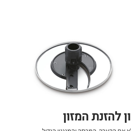
 להזנת המזון
 אם הקערה, המכסה והמנגנון הגדול