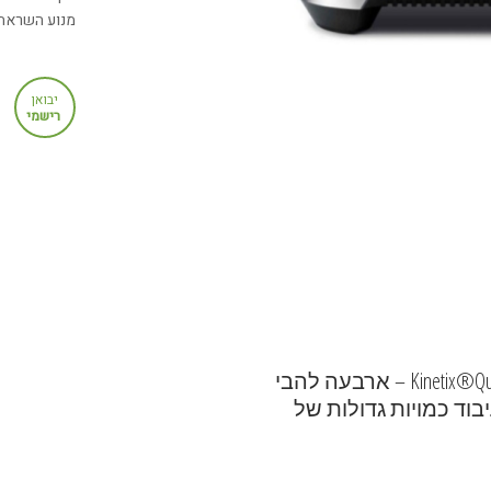
מנוע השראה בז
יבואן
רישמי
מערכת ארבע-להבית מסוג Kinetix®Quad ®Blade System – ארבעה להבי
וד כמויות גדולות של