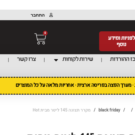
התחבר
0
לפניות ומידע
נוסף
ז ההורדות
שירות לקוחות
צרו קשר
ת · מערך הפצה בפריסה ארצית · אחריות מלאה על כל המוצרים
/
/
black friday
/
מקרר תצוגה 145 ליטר מבית Hot