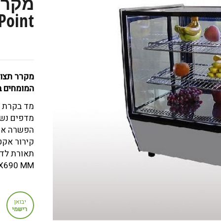
Point
המומחים ב
מד בקרת טמפרט
מדפים נש
הפשרה או
קירור אקט
תאורת לד
X690 MM
יבואן
רישמי