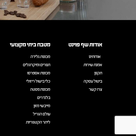
אודות שף פוינט
מטבח ביתי מקצועי
אודותינו
מכונות גלידה
אמנת שירות
תנורים ומיקרוגלים
תקנון
מכונות אספרסו
ביטול עסקה
כלי בישול ריזולי
צרו קשר
מכונות פסטה
בלנדרים
מייבשי מזון
עולם הגריל
ליתר הקטגוריות