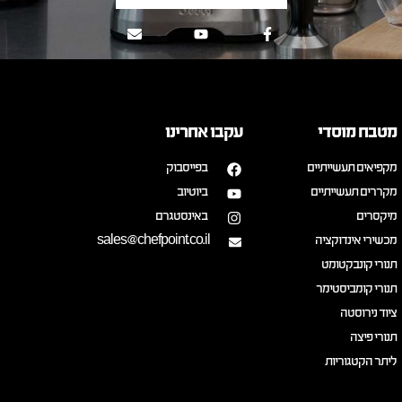
מטבח מוסדי
עקבו אחרינו
מקפיאים תעשייתיים
בפייסבוק
מקררים תעשייתיים
ביוטיוב
מיקסרים
באינסטגרם
מכשירי אינדוקציה
sales@chefpoint.co.il
תנורי קונבקטומט
תנורי קומביסטימר
ציוד נירוסטה
תנורי פיצה
ליתר הקטגוריות