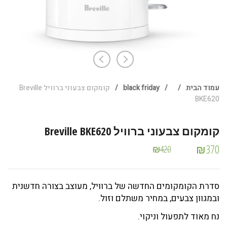
עמוד הבית
/
/
black friday
/
קומקום צבעוני ברוויל Breville
BKE620
קומקום צבעוני ברוויל Breville BKE620
₪
370
₪
420
סדרת הקומקומים החדשה של ברוויל, מעוצב בצורה חדשנית
ובמגוון צבעים, במחיר משתלם וזול.
נח מאוד לתפעול וניקוי.