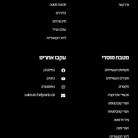
צרו קשר
מכונות פסטה
בלנדרים
מייבשי מזון
עולם הגריל
ליתר הקטגוריות
מטבח מוסדי
עקבו אחרינו
מקפיאים תעשייתיים
בפייסבוק
מקררים תעשייתיים
ביוטיוב
מיקסרים
באינסטגרם
מכשירי אינדוקציה
sales@chefpoint.co.il
תנורי קונבקטומט
תנורי קומביסטימר
ציוד נירוסטה
תנורי פיצה
ליתר הקטגוריות